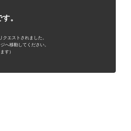
です。
がリクエストされました。
ージへ移動してください。
します）