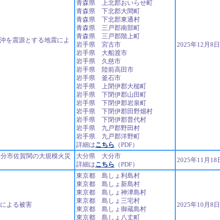
青森県 上北郡おいらせ町
青森県 下北郡大間町
青森県 下北郡東通村
青森県 三戸郡南部町
青森県 三戸郡階上町
方沖を震源とする地震によ
岩手県 宮古市
2025年12月8
岩手県 大船渡市
岩手県 久慈市
岩手県 陸前高田市
岩手県 釜石市
岩手県 上閉伊郡大槌町
岩手県 下閉伊郡山田町
岩手県 下閉伊郡岩泉町
岩手県 下閉伊郡田野畑村
岩手県 下閉伊郡普代村
岩手県 九戸郡野田村
岩手県 九戸郡洋野町
詳細は
こちら
（PDF）
日大分市佐賀関の大規模火災
大分県 大分市
2025年11月1
詳細は
こちら
（PDF）
東京都 島しょ利島村
東京都 島しょ新島村
東京都 島しょ神津島村
東京都 島しょ三宅村
号による被害
2025年10月8
東京都 島しょ御蔵島村
東京都 島しょ八丈町