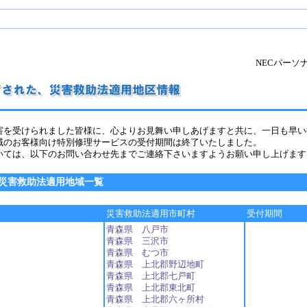
NECパーソ
害を受けられました皆様に、心よりお見舞い申しあげますと共に、一日も早い
域のお客様向け特別修理サービスの受付期間は終了いたしました。
いては、以下のお問い合わせ先までご連絡下さいますようお願い申し上げます
災害救助法適用地域一覧
災害救助法適用市町村
受付期間
青森県 八戸市
青森県 三沢市
青森県 むつ市
青森県 上北郡野辺地町
青森県 上北郡七戸町
青森県 上北郡東北町
青森県 上北郡六ヶ所村