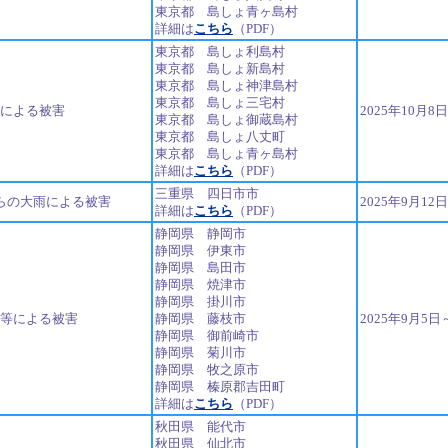
東京都 島しょ青ヶ島村
詳細は
こちら
（PDF）
東京都 島しょ利島村
東京都 島しょ新島村
東京都 島しょ神津島村
東京都 島しょ三宅村
号による被害
2025年10月8
東京都 島しょ御蔵島村
東京都 島しょ八丈町
東京都 島しょ青ヶ島村
詳細は
こちら
（PDF）
三重県 四日市市
からの大雨による被害
2025年9月12
詳細は
こちら
（PDF）
静岡県 静岡市
静岡県 伊東市
静岡県 島田市
静岡県 焼津市
静岡県 掛川市
号等による被害
静岡県 藤枝市
2025年9月5日
静岡県 御前崎市
静岡県 菊川市
静岡県 牧之原市
静岡県 榛原郡吉田町
詳細は
こちら
（PDF）
秋田県 能代市
秋田県 仙北市