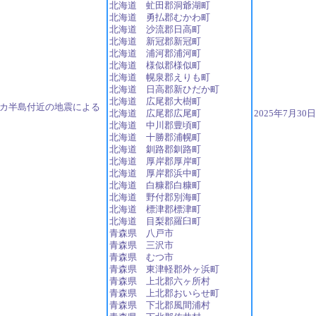
北海道 虻田郡洞爺湖町
北海道 勇払郡むかわ町
北海道 沙流郡日高町
北海道 新冠郡新冠町
北海道 浦河郡浦河町
北海道 様似郡様似町
北海道 幌泉郡えりも町
北海道 日高郡新ひだか町
北海道 広尾郡大樹町
ツカ半島付近の地震による
北海道 広尾郡広尾町
2025年7月30
北海道 中川郡豊頃町
北海道 十勝郡浦幌町
北海道 釧路郡釧路町
北海道 厚岸郡厚岸町
北海道 厚岸郡浜中町
北海道 白糠郡白糠町
北海道 野付郡別海町
北海道 標津郡標津町
北海道 目梨郡羅臼町
青森県 八戸市
青森県 三沢市
青森県 むつ市
青森県 東津軽郡外ヶ浜町
青森県 上北郡六ヶ所村
青森県 上北郡おいらせ町
青森県 下北郡風間浦村