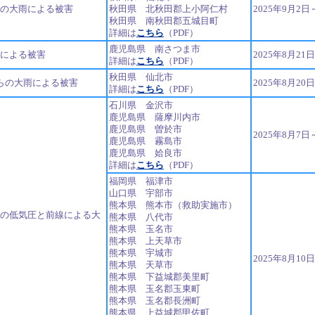
らの大雨による被害
秋田県 北秋田郡上小阿仁村
2025年9月2日
秋田県 南秋田郡五城目町
詳細は
こちら
（PDF）
鹿児島県 南さつま市
号による被害
2025年8月21
詳細は
こちら
（PDF）
秋田県 仙北市
からの大雨による被害
2025年8月20
詳細は
こちら
（PDF）
石川県 金沢市
鹿児島県 薩摩川内市
鹿児島県 曽於市
2025年8月7日
鹿児島県 霧島市
鹿児島県 姶良市
詳細は
こちら
（PDF）
福岡県 福津市
山口県 宇部市
熊本県 熊本市（救助実施市）
らの低気圧と前線による大
熊本県 八代市
熊本県 玉名市
熊本県 上天草市
熊本県 宇城市
2025年8月10
熊本県 天草市
熊本県 下益城郡美里町
熊本県 玉名郡玉東町
熊本県 玉名郡長洲町
熊本県 上益城郡甲佐町