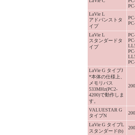
LaVie C
PC
PC
LaVie L
PC
アドバンストタ
PC
イプ
LaVie L
PC
PC
スタンダードタ
LL
イプ
PC
LL
PC
LaVie G タイプJ
*本体の仕様上、
メモリバス
2
533MHz(PC2-
4200)で動作しま
す。
VALUESTAR G
2
タイプN
LaVie G タイプL
2
スタンダード(b)