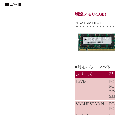
増設メモリ(1GB)
PC-AC-ME028C
■対応パソコン本体
シリーズ
型
LaVie J
PC
PC
*
53
VALUESTAR N
PC
PC