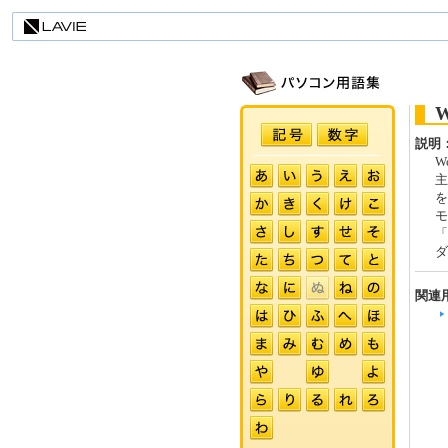
説明
Wo
主
を
モ
「
ダ
関連