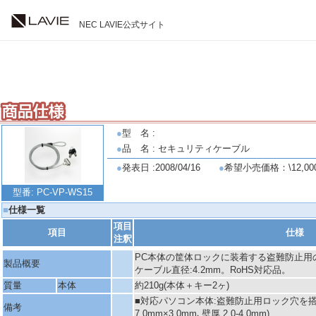
NEC LAVIE公式サイト
●
型 名 :
●
品 名 : セキュリティケーブル
●
発表日 :2008/04/16
●
希望小売価格：\12,00
型番: PC-VP-WS15
■
仕様一覧
項目
項目
仕様
注釈
PC本体の筐体ロックに装着する盗難防止用
製品概要
ケーブル直径:4.2mm。RoHS対応品。
質量
本体
約210g(本体＋キー2ヶ)
■対応パソコン本体:盗難防止用ロック穴を搭
備考
7.0mm×3.0mm､壁厚 2.0-4.0mm)