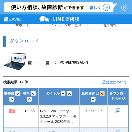
NEC LAVIE公式サイト
MENU
サポート
プレミアムサービス
活用情報
PC-PM760SAL-N
検索結果:
12
件
重要度について
重要度
番号
タイトル
最終更新日
ダウンロー
ドページ
重要
13065
LAVIE Wiz Library
2025/09/25
3.3.2.0 アップデートモ
ジュール 2020年向け