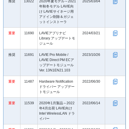
推奨
13022
2020年夏モデル～2021
2025/03/04
年秋冬モデル LAVIE向
け LAVIEサイネージ用
アドイン削除＆ガジェ
ットインストーラ
重要
11690
LAVIEアプリナビ
2024/03/21
Library アップデートモ
ジュール
推奨
11691
LAVIE Pro Mobile /
2023/10/26
LAVIE Direct PM ECア
ップデートモジュール
Ver. 13N1EN21.103
重要
11487
Hardware Notification
2022/06/30
ドライバー アップデー
トモジュール
重要
11539
2020年1月製品～2022
2022/06/14
年4月出荷 LAVIE向け
Intel WirelessLAN ドラ
イバー