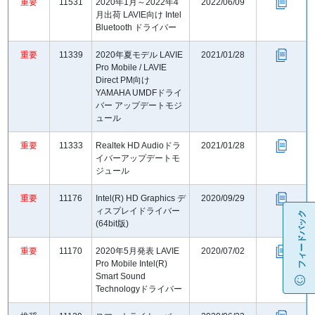
重要
11531
2020年1月～2022年4
2022/06/09
月出荷 LAVIE向け Intel
Bluetooth ドライバー
重要
11339
2020年夏モデル LAVIE
2021/01/28
Pro Mobile / LAVIE
Direct PM向け
YAMAHA UMDFドライ
バー アップデートモジ
ュール
重要
11333
Realtek HD Audioドラ
2021/01/28
イバーアップデートモ
ジュール
重要
11176
Intel(R) HD Graphics デ
2020/09/29
ィスプレイドライバー
フィードバック
(64bit版)
重要
11170
2020年5月発表 LAVIE
2020/07/02
Pro Mobile Intel(R)
Smart Sound
Technologyドライバー