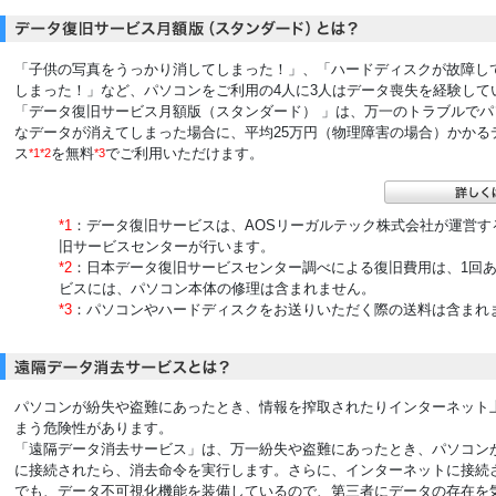
「子供の写真をうっかり消してしまった！」、「ハードディスクが故障し
しまった！」など、パソコンをご利用の4人に3人はデータ喪失を経験して
「データ復旧サービス月額版（スタンダード） 」は、万一のトラブルでパ
なデータが消えてしまった場合に、平均25万円（物理障害の場合）かかる
ス
を無料
でご利用いただけます。
*1*2
*3
*1
：データ復旧サービスは、AOSリーガルテック株式会社が運営す
旧サービスセンターが行います。
*2
：日本データ復旧サービスセンター調べによる復旧費用は、1回あ
ビスには、パソコン本体の修理は含まれません。
*3
：パソコンやハードディスクをお送りいただく際の送料は含まれ
パソコンが紛失や盗難にあったとき、情報を搾取されたりインターネット
まう危険性があります。
「遠隔データ消去サービス」は、万一紛失や盗難にあったとき、パソコン
に接続されたら、消去命令を実行します。さらに、インターネットに接続
でも、データ不可視化機能を装備しているので、第三者にデータの存在を