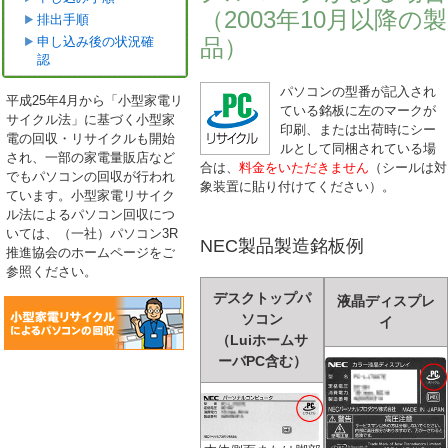
（2003年10月以降の製
排出手順
申し込み後の状況確
品）
認
パソコンの型番が記入され
平成25年4月から「小型家電リ
ている銘板に左のマークが
サイクル法」に基づく小型家
印刷、または出荷時にシー
電の回収・リサイクルも開始
ルとして同梱されている場
され、一部の家電量販店など
合は、
料金をいただきません
（シールは対
でもパソコンの回収が行われ
象装置に貼り付けてください）。
ています。小型家電リサイク
ル法によるパソコン回収につ
いては、（一社）パソコン3R
NEC製品製造銘板例
推進協会のホームページをご
参照ください。
デスクトップパ
液晶ディスプレ
ソコン
イ
（Luiホームサ
ーバPC含む）