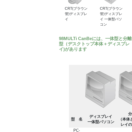
CRT(ブラウン
CRT(ブラウン
管)ディスプレ
管)ディスプレ
イ
イ 一体型パソ
コン
98MULTi CanBeには、一体型と分離
型（デスクトップ本体＋ディスプレ
イ)があります
分
ディスプレイ
型 名
（本体
一体型パソコン
レイの
PC-