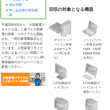
排出手順
回収の対象となる機器
申し込み後の状況確
認
平成25年4月から「小型家電リ
サイクル法」に基づく小型家
電の回収・リサイクルも開始
され、一部の家電量販店など
デスクトップ
ノートパソコ
でもパソコンの回収が行われ
パソコン本体
ン本体 (LaVie
ています。小型家電リサイク
(Luiホームサ
Light、LAVIE
ル法によるパソコン回収につ
ーバPCを含
Hybrid Frista
いては、（一社）パソコン3R
む)
を含む)
推進協会のホームページをご
参照ください。
LCD(液晶)デ
LCD(液晶)デ
ィスプレイ
ィスプレイ 一
体型パソコン