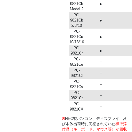
9821Cb
●
Model 2
PC-
9821Cb
●
2/3/10
PC-
9821Cu
●
10/13/16
PC-
●
9821Cr
PC-
－
9821Ce
PC-
－
9821Cf
PC-
－
9821Cs
PC-
－
9821Ct
PC-
－
9821CX
※
NEC製パソコン、ディスプレイ、及
び本体出荷時に同梱されていた
標準添
付品（キーボード、マウス等）が回収