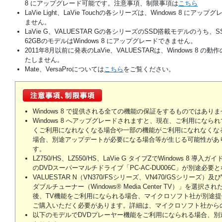
8 にアップグレード可能です。注意事項、制限事項は
こちら
LaVie Light、LaVie Touchの各シリーズは、Windows 8 にアップ
ません。
LaVie G、VALUESTAR Gの各シリーズのSSD搭載モデルのうち、
62GBのモデルはWindows 8 にアップグレードできません。
2011年8月以前に発表のLaVie、VALUESTARは、Windows 8 の
たしません。
Mate、VersaProについては
こちら
をご覧ください。
Windows 8 で提供される全ての機能の保証をするものではあり
Windows 8 へアップグレードされますと、現在、ご利用にな
くご利用になれなくなる場合や一部の機能がご利用になれなくな
場合、別途アップデートが必要になる場合等が生じる可能性があ
す。
LZ750/HS、LZ550/HS、LaVie G タイプZでWindows 
のDVDスーパーマルチドライブ「PC-AC-DU006C」が別途必要
VALUESTAR N（VN370/FSシリーズ、VN470/GSシリーズ）及
ダブルチューナー（Windows® Media Center TV）」を選択さ
後、TV機能をご利用になられる場合、マイクロソフト社が別途提供する「Win
ご購入いただく必要があります。詳細は、マイクロソフト社から
以下のモデルでDVDプレーヤー機能をご利用になられる場合、別