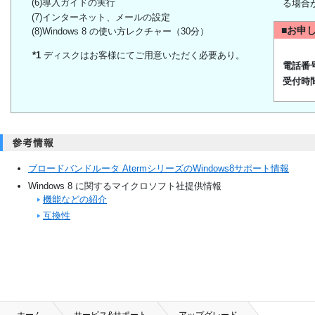
(6)導入ガイドの実行
る場合
(7)インターネット、メールの設定
■お申
(8)Windows 8 の使い方レクチャー（30分）
*1
ディスクはお客様にてご用意いただく必要あり。
電話番
受付時
ブロードバンドルータ AtermシリーズのWindows8サポート情報
Windows 8 に関するマイクロソフト社提供情報
機能などの紹介
互換性