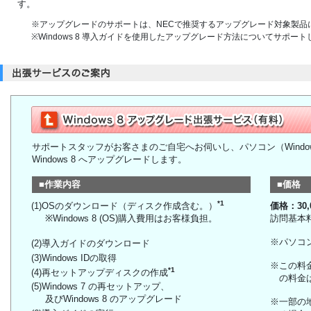
す。
※アップグレードのサポートは、NECで推奨するアップグレード対象製品
※Windows 8 導入ガイドを使用したアップグレード方法についてサポート
サポートスタッフがお客さまのご自宅へお伺いし、パソコン（Window
Windows 8 へアップグレードします。
■作業内容
■価格
*1
(1)OSのダウンロード（ディスク作成含む。）
価格：30
※Windows 8 (OS)購入費用はお客様負担。
訪問基本
※パソコ
(2)導入ガイドのダウンロード
(3)Windows IDの取得
※この料
*1
(4)再セットアップディスクの作成
の料金
(5)Windows 7 の再セットアップ、
及びWindows 8 のアップグレード
※一部の