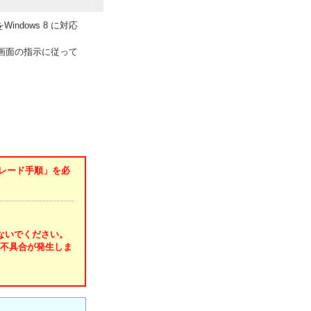
ndows 8 に対応
り、画面の指示に従って
グレード手順」を必
しないでください。
る不具合が発生しま