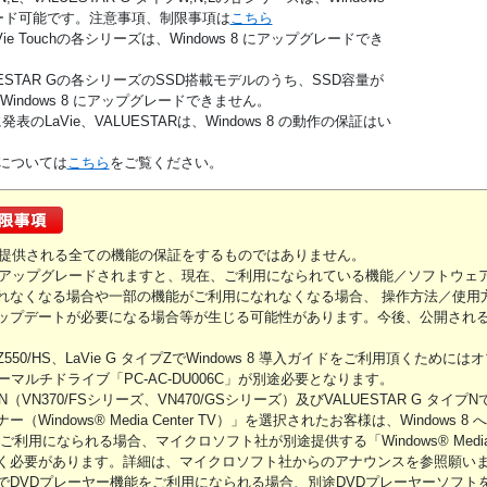
レード可能です。注意事項、制限事項は
こちら
、LaVie Touchの各シリーズは、Windows 8 にアップグレードでき
ALUESTAR Gの各シリーズのSSD搭載モデルのうち、SSD容量が
Windows 8 にアップグレードできません。
発表のLaVie、VALUESTARは、Windows 8 の動作の保証はい
roについては
こちら
をご覧ください。
 8 で提供される全ての機能の保証をするものではありません。
 8 へアップグレードされますと、現在、ご利用になられている機能／ソフトウェ
れなくなる場合や一部の機能がご利用になれなくなる場合、 操作方法／使用
ップデートが必要になる場合等が生じる可能性があります。今後、公開され
、LZ550/HS、LaVie G タイプZでWindows 8 導入ガイドをご利用頂くため
ーマルチドライブ「PC-AC-DU006C」が別途必要となります。
R N（VN370/FSシリーズ、VN470/GSシリーズ）及びVALUESTAR G タイ
（Windows® Media Center TV）」を選択されたお客様は、Windows 
利用になられる場合、マイクロソフト社が別途提供する「Windows® Media Ce
く必要があります。詳細は、マイクロソフト社からのアナウンスを参照願い
でDVDプレーヤー機能をご利用になられる場合、別途DVDプレーヤーソフト