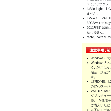
8 にアップグ
LaVie Light
ません。
LaVie G、V
62GBのモデルは
2011年8月以前に
たしません。
Mate、VersaP
Windows
Windows
くご利用にな
場合、別途ア
す。
LZ750/HS
のDVDスーパ
VALUESTA
ダブルチューナー
後、TV機能をご
ご購入いただ
以下のモデル