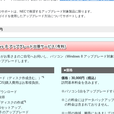
のサポートは、NECで推奨するアップグレード対象製品に限ります。
8 導入ガイドを使用したアップグレード方法についてサポートします。
がお客さまのご自宅へお伺いし、パソコン（Windows 8 アップグレード対
へアップグレードします。
■価格
*1
ンロード（ディスク作成含む。）
価格：30,000円（税込）
 8 (OS)購入費用はお客様負担。
訪問基本料金を含みます。
※パソコン1台をアップグレードす
ダウンロード
の取得
※この料金にはデータバックアッ
*1
ップディスクの作成
の料金は含まれておりません。
7 の再セットアップ、
s 8 のアップグレード
※一部の地域、離島におきまして