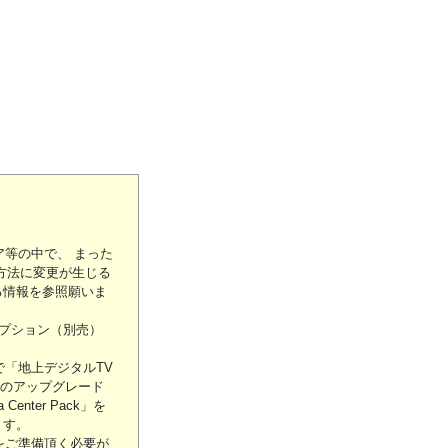
ア等の中で、 まった
方法に変更が生じる
る情報を参照願いま
にはオプション（別売）
プNで「地上デジタルTV
8 へのアップグレード
nter Pack」を
ます。
をご準備頂く必要が