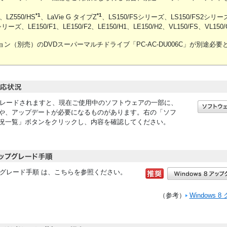
*1
*1
、LZ550/HS
、LaVie G タイプZ
、LS150/FSシリーズ、LS150/FS2シリーズ
シリーズ、LE150/F1、LE150/F2、LE150/H1、LE150/H2、VL150/FS、VL150/
ン（別売）のDVDスーパーマルチドライブ「PC-AC-DU006C」が別途必要
アップグレードされますと、現在ご使用中のソフトウェアの一部に、
や、アップデートが必要になるものがあります。右の「ソフ
況一覧」ボタンをクリックし、内容を確認してください。
アップグレード手順 は、こちらを参照ください。
（参考）
Windows