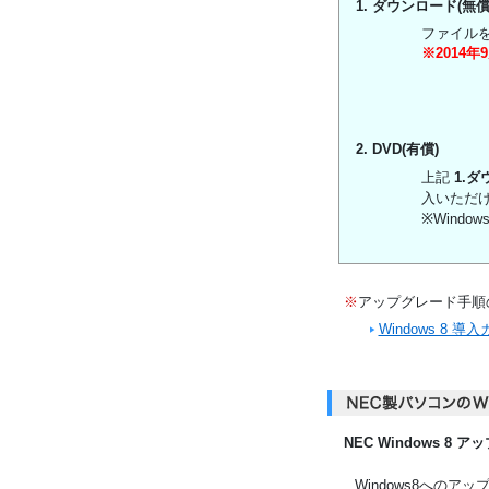
1. ダウンロード(無償
ファイル
※2014
2. DVD(有償)
上記
1.ダ
入いただ
※Wind
※
アップグレード手順の
Windows 8 
NEC Windows 
Windows8への