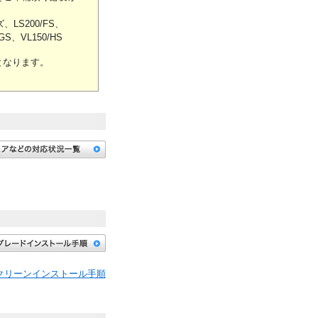
、LS200/FS、
GS、VL150/HS
となります。
 8 クリーンインストール手順