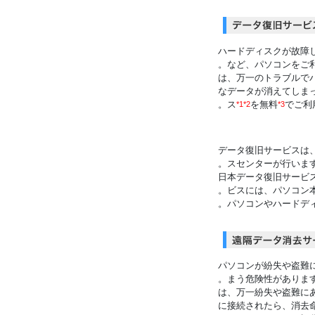
「子供の写真をうっかり消してしまった！」、「
「データ復旧サービス月額版（スタンダード） 」は
なデータが消えてしま
ス
を無料
でご利
*1*2
*3
：データ復旧サービスは
スセンターが行います
：日本データ復旧サービ
ビスには、パソコン本
パソコンが紛失や盗難
まう危険性があります
「遠隔データ消去サービス」は、
に接続されたら、消去