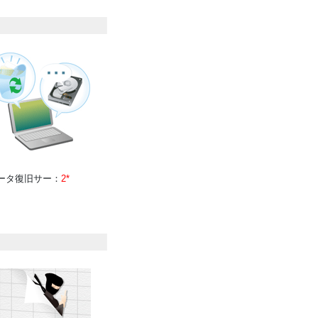
ータ復旧サー
*2