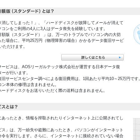
り消してしまった！」、「ハードディスクが故障してメールが消えて
ソコンをご利用の4人に3人はデータ喪失を経験しています。
月額版（スタンダード） 」は、万一のトラブルでパソコン内の大切
った場合に、平均25万円（物理障害の場合）かかるデータ復旧サービ
いただけます。
サービスは、AOSリーガルテック株式会社が運営する日本データ復
ターが行います。
復旧サービスセンター調べによる復旧費用は、1回あたり平均10～25万円で
コン本体の修理は含まれません。
ハードディスクをお送りいただく際の送料は含まれません。
にあったとき、情報を搾取されたりインターネット上に公開されてし
。
ビス」は、万一紛失や盗難にあったとき、パソコンがインターネット
命令を実行します。さらに、インターネットに接続されていない場合