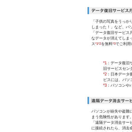
「子供の写真をうっか
しまった！」など、パ
「データ復旧サービス
なデータが消えてしま
ス
を無料
でご利用
*1*2
*3
*1
：データ復旧
旧サービスセン
*2
：日本データ
ビスには、パソ
*3
：パソコンや
パソコンが紛失や盗難
まう危険性があります
「遠隔データ消去サー
に接続されたら、消去