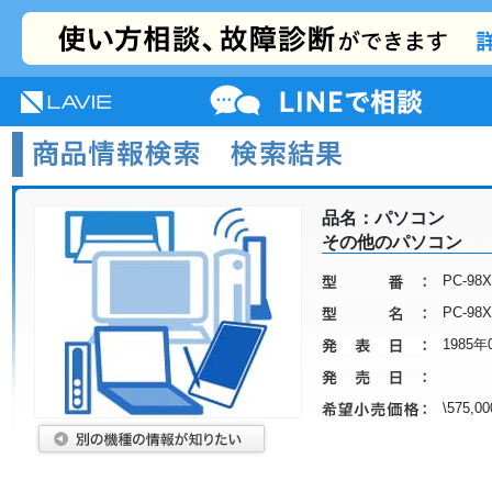
NEC LAVIE公式サイト
MENU
サポート
プレミアムサービス
活用情報
品名：パソコン
その他のパソコン
PC-98X
PC-98X
1985年
\575,00