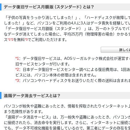
「子供の写真をうっかり消してしまった！」、「ハードディスクが故障し
しまった！」など、パソコンをご利用の4人に3人はデータ喪失を経験して
「データ復旧サービス月額版（スタンダード） 」は、万一のトラブルでパ
なデータが消えてしまった場合に、平均25万円（物理障害の場合）かかる
ス
を無料
でご利用いただけます。
*1*2
*3
*1
：データ復旧サービスは、AOSリーガルテック株式会社が運営す
旧サービスセンターが行います。
*2
：日本データ復旧サービスセンター調べによる復旧費用は、1回あ
ビスには、パソコン本体の修理は含まれません。
*3
：パソコンやハードディスクをお送りいただく際の送料は含まれ
パソコンが紛失や盗難にあったとき、情報を搾取されたりインターネット
まう危険性があります。
「遠隔データ消去サービス」は、万一紛失や盗難にあったとき、パソコン
に接続されたら、消去命令を実行します。さらに、インターネットに接続
でも、データ不可視化機能を装備しているので、第三者にデータの存在を