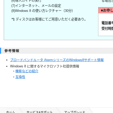
(6)導入ガイドの実行
る場合
(7)インターネット、メールの設定
■お申
(8)Windows 8 の使い方レクチャー（30分）
*1
ディスクはお客様にてご用意いただく必要あり。
電話番
受付時
ブロードバンドルータ AtermシリーズのWindows8サポート情報
Windows 8 に関するマイクロソフト社提供情報
機能などの紹介
互換性
ホーム
サービス&サポート
アップグレード