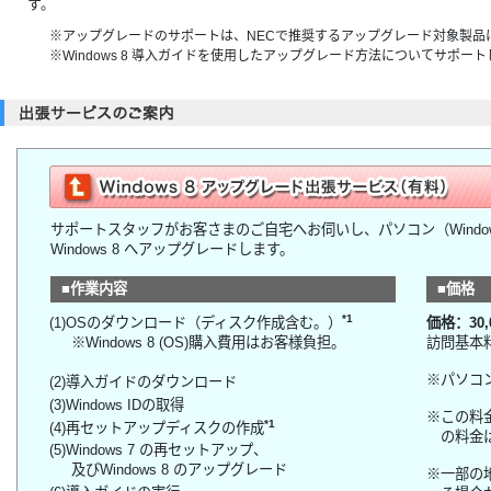
す。
※アップグレードのサポートは、NECで推奨するアップグレード対象製品
※Windows 8 導入ガイドを使用したアップグレード方法についてサポー
サポートスタッフがお客さまのご自宅へお伺いし、パソコン（Window
Windows 8 へアップグレードします。
■作業内容
■価格
*1
(1)OSのダウンロード（ディスク作成含む。）
価格：30
※Windows 8 (OS)購入費用はお客様負担。
訪問基本
※パソコ
(2)導入ガイドのダウンロード
(3)Windows IDの取得
※この料
*1
(4)再セットアップディスクの作成
の料金
(5)Windows 7 の再セットアップ、
及びWindows 8 のアップグレード
※一部の