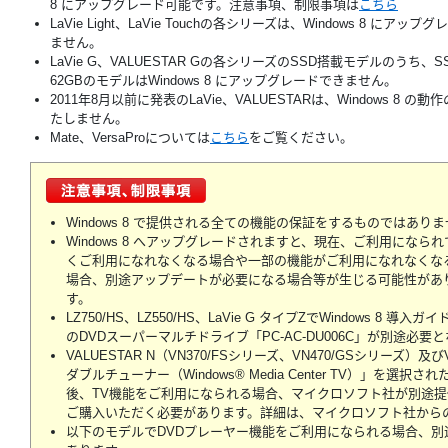
8 にアップグレード可能です。注意事項、制限事項は
こちら
LaVie Light、LaVie Touchの各シリーズは、Windows 8 にアップ
ません。
LaVie G、VALUESTAR Gの各シリーズのSSD搭載モデルのうち、
62GBのモデルはWindows 8 にアップグレードできません。
2011年8月以前に発表のLaVie、VALUESTARは、Windows 8 の
たしません。
Mate、VersaProについては
こちら
をご覧ください。
Windows 8 で提供される全ての機能の保証をするものではあり
Windows 8 へアップグレードされますと、現在、ご利用にな
くご利用になれなくなる場合や一部の機能がご利用になれなくな
場合、別途アップデートが必要になる場合等が生じる可能性があ
す。
LZ750/HS、LZ550/HS、LaVie G タイプZでWindows 
のDVDスーパーマルチドライブ「PC-AC-DU006C」が別途必要
VALUESTAR N（VN370/FSシリーズ、VN470/GSシリーズ）及
ダブルチューナー（Windows® Media Center TV）」を選択さ
後、TV機能をご利用になられる場合、マイクロソフト社が別途提供する「Win
ご購入いただく必要があります。詳細は、マイクロソフト社から
以下のモデルでDVDプレーヤー機能をご利用になられる場合、別