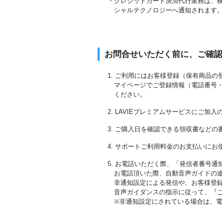
・クレジットカード決済代行業務は、株
シャルテクノロジーへ通知されます
お問合せいただく前に、ご確
1. ご利用にはお客様登録（保有商品
マイページでご登録情報（電話番号
ください。
2. LAVIEプレミアムサービスにご
3. ご購入日を確認できる領収書など
4. サポートご利用料金のお支払いに
5. お電話いただく際、「発信者番号
お電話頂いた際、自動音声ガイドの
非通知設定による発信や、お客様登
音声ガイダンスの指示に従って、『
※非通知設定にされている場合は、電