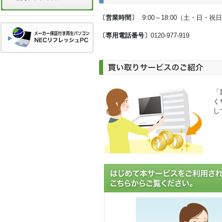
〔営業時間〕
9:00～18:00（土・日
〔専用電話番号〕
0120-977-919
「
く
し