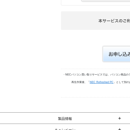
・NECパソコン買い取りサービスでは、パソコン商品の
再生作業後、「
NEC Refreshed PC
」として別の
+
製品情報
+