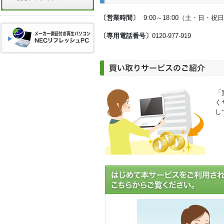
〔営業時間〕
9:00～18:00（土・日
〔専用電話番号〕
0120-977-919
「
く
し