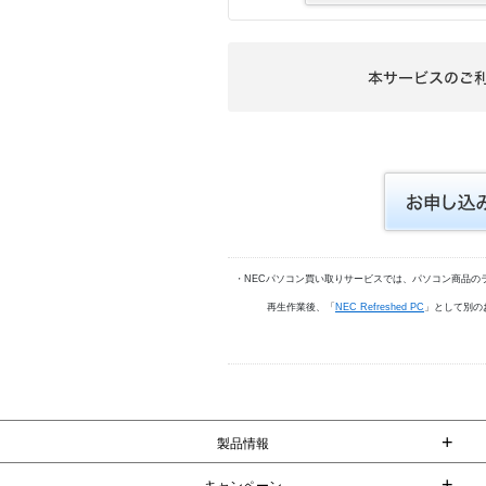
・NECパソコン買い取りサービスでは、パソコン商品の
再生作業後、「
NEC Refreshed PC
」として別の
+
製品情報
+