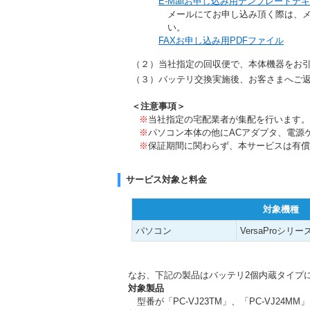
E-Mailお申し込み用テンプレートテ
メールにてお申し込み頂く際は、
い。
FAXお申し込み用PDFファイル
（２）当社指定の回収便で、本体機器をお
（３）バッテリ交換実施後、お客さまへご
＜注意事項＞
※
当社指定の宅配業者が集配を行います。
※
パソコン本体の他にACアダプタ、電源
※
保証期間に関わらず、本サービスは有償
サービス対象と料金
対象機種
パソコン
VersaProシリー
なお、下記の製品はバッテリ2個内蔵タイプ
対象製品
型番が「PC-VJ23TM」、「PC-VJ24MM