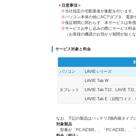
＜注意事項＞
※
当社指定の宅配業者が集配を行います。
※
パソコン本体の他にACアダプタ、電源
※
保証期間に関わらず、本サービスは有償
※
サービスお申し込みの際にサービス料金
（お客様の機器のお預かり期間が短くな
サービス対象と料金
パソコン
LAVIEシリーズ
LAVIE Tab W
タブレット
LAVIE Tab T12、LAVIE T11
LAVIE Tab E（10型ワ
なお、下記の製品はバッテリ2個内蔵タイプ
対象製品
型番が「PC-HZ300」、「PC-HZ330」、
料金（税込）