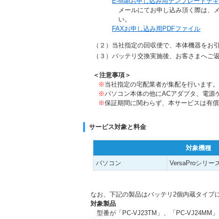
E-Mailお申し込み用テンプレートテ
メールにてお申し込み頂く際は、
い。
FAXお申し込み用PDFファイル
（２）当社指定の回収便で、本体機器をお
（３）バッテリ交換実施後、お客さまへご
＜注意事項＞
※
当社指定の宅配業者が集配を行います。
※
パソコン本体の他にACアダプタ、電源
※
保証期間に関わらず、本サービスは有償
サービス対象と料金
対象機種
パソコン
VersaProシリー
なお、下記の製品はバッテリ2個内蔵タイプ
対象製品
型番が「PC-VJ23TM」、「PC-VJ24MM