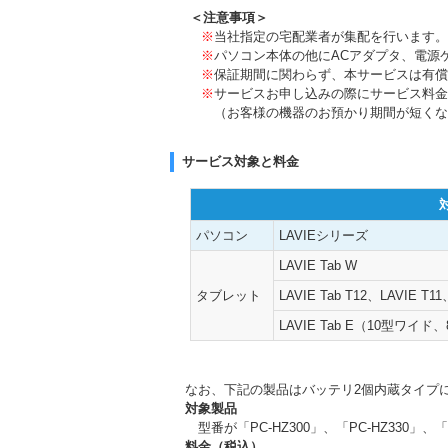
＜注意事項＞
※
当社指定の宅配業者が集配を行います。
※
パソコン本体の他にACアダプタ、電源
※
保証期間に関わらず、本サービスは有償
※
サービスお申し込みの際にサービス料金
（お客様の機器のお預かり期間が短くな
サービス対象と料金
パソコン
LAVIEシリーズ
LAVIE Tab W
タブレット
LAVIE Tab T12、LAVIE T11
LAVIE Tab E（10型ワ
なお、下記の製品はバッテリ2個内蔵タイプ
対象製品
型番が「PC-HZ300」、「PC-HZ330」、
料金（税込）