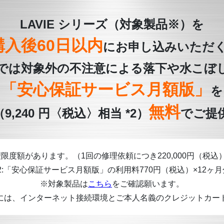
LAVIE シリーズ（対象製品※）を
購入後60日以内
にお申し込みいただ
では対象外の不注意による落下や水こぼし
「安心保証サービス月額版」
を
無料
（9,240 円〈税込〉相当 *2）
でご提
 修理限度額があります。（1回の修理依頼につき220,000円（税込
*2:「安心保証サービス月額版」の利用料770円（税込）×12ヶ月
※対象製品は
こちら
をご確認願います。
には、インターネット接続環境とご本人名義のクレジットカー