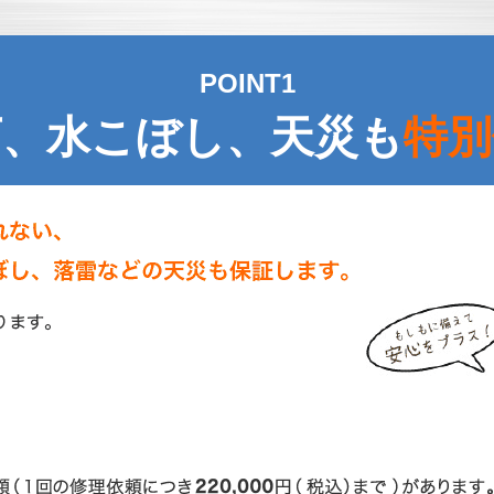
POINT1
下、水こぼし、天災も
特別