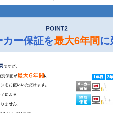
POINT2
ーカー保証を
最大6年間
に