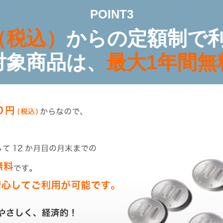
POINT3
（税込）
からの定額制で
対象商品は、
最大1年間無