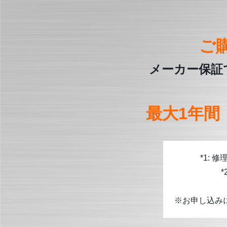
ご
メーカー保証
最大1年間
*1:
※お申し込み