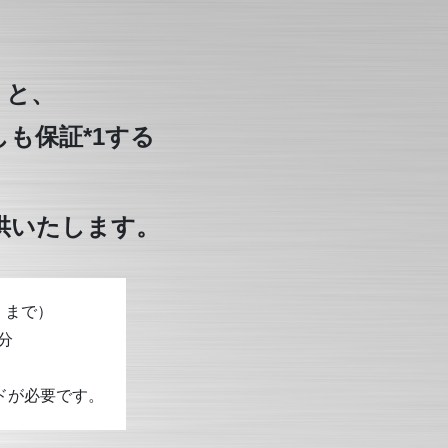
くと、
も保証*1する
供いたします。
）まで）
分
ドが必要です。