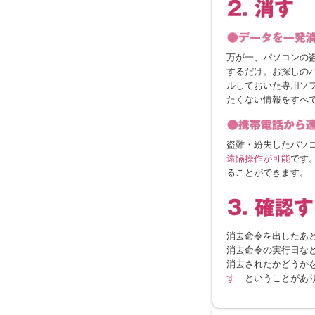
万が一、パソコンの
するだけ。お探しの
ルしておいた専用ソ
たくない情報をすべ
盗難・紛失したパソ
遠隔操作が可能
です
ることができます。
消去命令を出したあ
消去命令の実行日な
消去されたかどうか
す
…ということがあ