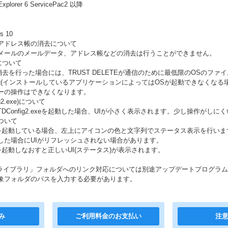
 Explorer 6 ServicePac2 以降
s 10
アドレス帳の消去について
ストアメールのメールデータ、アドレス帳などの消去は行うことができません。
について
去を行った場合には、TRUST DELETEが通信のために最低限のOSのファ
能(インストールしているアプリケーションによってはOSが起動できなくなる
ーの操作はできなくなります。
g2.exe)について
DConfig2.exeを起動した場合、UIが小さく表示されます。少し操作がしに
ついて
2.exeを起動している場合、左上にアイコンの色と文字列でステータス表示を行い
した場合にUIがリフレッシュされない場合があります。
.exeを起動しなおすと正しいUI(ステータス)が表示されます。
7の「ライブラリ」フォルダへのリンク対応については別途アップデートプログラ
象フォルダのパスを入力する必要があります。
み
ご利用料金のお支払い
注