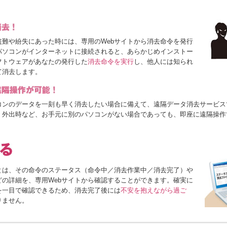
盗難や紛失にあった時には、専用のWebサイトから消去命令を発行
パソコンがインターネットに接続されると、あらかじめインストー
フトウェアがあなたの発行した
消去命令を実行
し、他人には知られ
て消去します。
コンのデータを一刻も早く消去したい場合に備えて、遠隔データ消去サービス
。外出時など、お手元に別のパソコンがない場合であっても、即座に遠隔操作
とは、その命令のステータス（命令中／消去作業中／消去完了）や
どの詳細を、専用Webサイトから確認することができます。確実に
を一目で確認できるため、消去完了後には
不安を抱えながら過ご
りません。