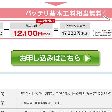
期間
PC購入日から60日以内で、かつPC発売日から4年2か月目までご加入い
時間
ご加入後、保証開始いたします。