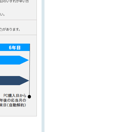
了日のいずれか早い方
い。
で)があります。