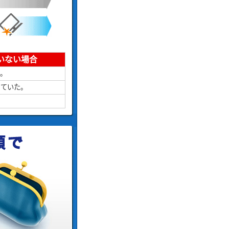
いない場合
い。
していた。
。