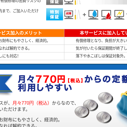
る有償修理の出費リスクの
。
以内まで、ご加入いただけ
ービス加入のメリット
本サービスに加入して
お財布にもやさしく、経済的。
有償修理となり、負担が大き
なれば解約できる。
気が付いたら保証期間が終了
しにも対応！
落下や水こぼしは保証対象外
スが、
月々770円（税込）
からなので、
いただけます。
お財布にもやさしく、経済的。
なれば解約できる。