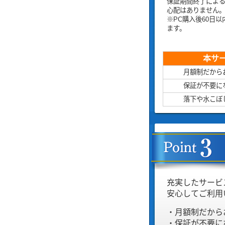
保証期間終了によ
心配はありません
※PC購入後60日
ます。
本サ
月額制だから
保証が不要に
落下や水こぼ
充実したサービ
安心してご利用
・月額制だから
・保証が不要に