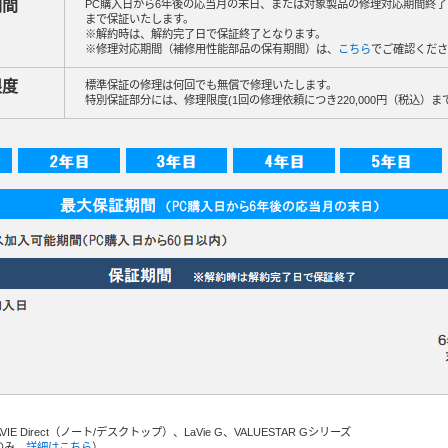
期間
PC購入日から6年後の応当月の末日、または対象製品の修理対応期間終
まで保証いたします。
※解約時は、解約完了日で保証終了となります。
※修理対応期間（補修用性能部品の保有期間）は、
こちら
でご確認くださ
限度
標準保証の修理は何回でも無償で修理いたします。
特別保証部分には、修理限度(1回の修理依頼につき220,000円（税込）ま
LAVIE Direct（ノート/デスクトップ）、LaVie G、VALUESTAR Gシリーズ
種のみ、
詳細はこちら
）