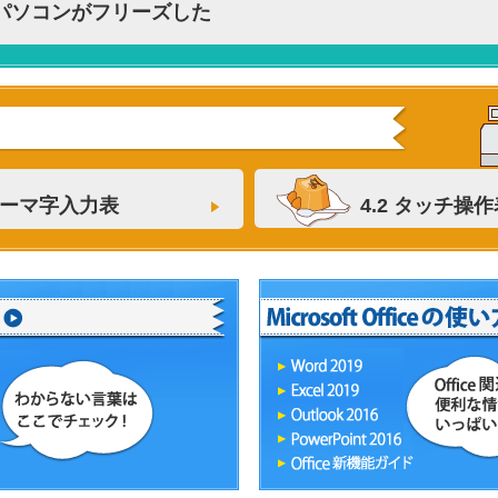
3 パソコンがフリーズした
 ローマ字入力表
4.2 タッチ操