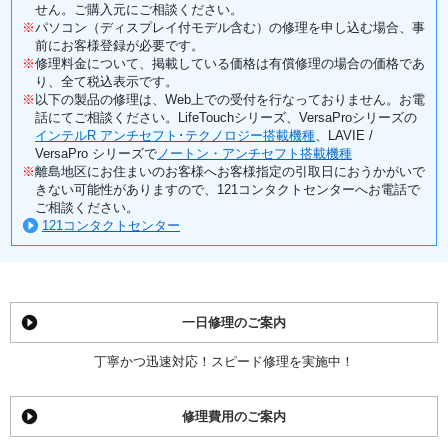
せん。ご購入元にご相談ください。
※
パソコン（ディスプレイ付モデル含む）の修理を申し込む場合、事
前にお客様登録が必要です。
※
修理料金について、掲載している価格は有償修理の場合の価格であ
り、全て税込表示です。
※
以下の製品の修理は、Web上での受付を行なっておりません。お電
話にてご相談ください。LifeTouchシリーズ、VersaProシリーズの
インテルR アンチセフト･テクノロジー搭載機種
、LAVIE /
VersaPro シリーズで
ノートン・アンチセフト搭載機種
※
離島地区にお住まいのお客様へお客様指定の引取日におうかがいで
きない可能性がありますので、121コンタクトセンターへお電話で
ご相談ください。
121コンタクトセンター
一日修理のご案内
丁寧かつ迅速対応！スピード修理を実施中！
修理費用のご案内