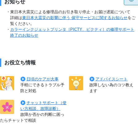
お知らせ
・東日本大震災による修理品のお引き取り停止・お届け遅延について
詳細は
東日本大震災の影響に伴う 保守サービスに関するお知らせ
をご
覧ください。
・
カラーインクジェットプリンタ［PICTY、ピクティ］の修理サポート
終了のお知らせ
お役立ち情報
日頃のケアが大事
アドバイスシート
手軽にできるトラブル予
故障しない為のコツ教え
防と対処
ます
チャットサポート（使
い方相談、故障診断）
故障か否かの判断に困っ
たらチャットで相談